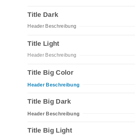
Codelink
FreshcleanR
Cards
I
Test 2
FreshcleanRC
Cards SB
S
Title Dark
Testttt
Freshcleanlight
Menü
D
Header Beschreibung
PDF Anzeige
Onepage
Multipage/Onepa
L
Title Light
Lytebox
Parallax Lap
Passwortgeschütz
L
Header Beschreibung
Imagebox
Form
Custom
P
Title Big Color
Easy Blog
Code in HTML
P
Header Beschreibung
EASYBLOGTEST
K
Parateaser
Title Big Dark
Header Beschreibung
Title Big Light