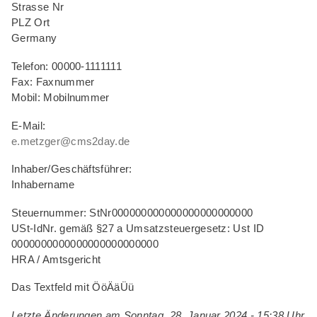
Strasse Nr
Kategorie 3
(1)
PLZ Ort
Germany
Kategorie 4
(1)
Telefon: 00000-1111111
Kategorie 5
(1)
Fax: Faxnummer
Mobil: Mobilnummer
E-Mail:
e.metzger@cms2day.de
Inhaber/Geschäftsführer:
Inhabername
Steuernummer: StNr000000000000000000000000
USt-IdNr. gemäß §27 a Umsatzsteuergesetz: Ust ID
0000000000000000000000000
HRA / Amtsgericht
Das Textfeld mit ÖöÄäÜü
Letzte Änderungen am Sonntag, 28. Januar 2024 - 15:38 Uhr