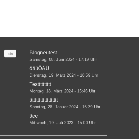
er
Kategorie 1
(7)
er2
don Last
Kategorie 2
(1)
der
don Tags
don Kategorien
Kategorie 3
(1)
ode
don Last
Kategorie 4
(1)
don Tags
Blogneutest
ein
Samstag, 08. Juni 2024 - 17:19 Uhr
Kategorie 5
(1)
öäüÖÄÜ
Dienstag, 19. März 2024 - 18:59 Uhr
Testttttttttt
Montag, 18. März 2024 - 15:46 Uhr
ttttttttttttttttttttt
Sonntag, 28. Januar 2024 - 15:39 Uhr
ttee
Mittwoch, 19. Juli 2023 - 15:00 Uhr