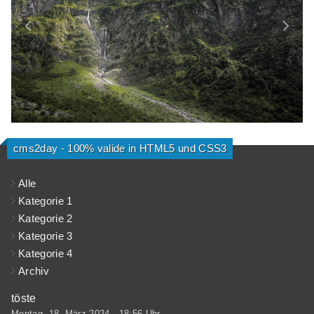
on line
2331
Kategorie 3
(1)
Warenkorb (leer)
Kategorie 4
(1)
Kategorie 5
(1)
cms2day - 100% valide in HTML5 und CSS3
Alle
Kategorie 1
Kategorie 2
Kategorie 3
Kategorie 4
Archiv
töste
Montag, 18. März 2024 - 18:56 Uhr