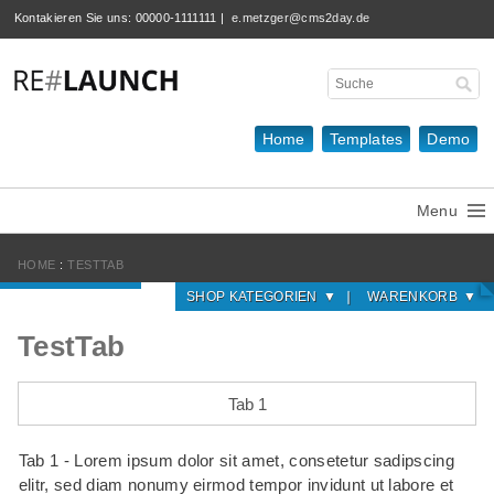
Kontakieren Sie uns:
00000-1111111 |
e.metzger@cms2day.de
Home
Templates
Demo
Menu
HOME
:
TESTTAB
SHOP KATEGORIEN
WARENKORB
TestTab
Shop Kategorien
Warenkorb
Behälter Kerzen
(1)
Warenkorb (leer)
Tab 1
Kategorie 1
(7)
Tab 1 - Lorem ipsum dolor sit amet, consetetur sadipscing
Kategorie 2
(1)
elitr, sed diam nonumy eirmod tempor invidunt ut labore et