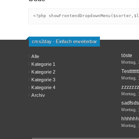
Codelink
FreshcleanR
Cards
I
Test 2
FreshcleanRC
Cards SB
S
<
?
php
showFrontendDropdownMenu($sorter,$l
Testttt
Freshcleanlight
Menü
D
PDF Anzeige
Onepage
Multipage/Onepa
L
cms2day - Einfach erweiterbar
Lytebox
Parallax Lap
Passwortgeschütz
L
töste
Alle
Montag, 
Imagebox
Form
Custom
P
Kategorie 1
Testttttttt
Kategorie 2
Easy Blog
Code in HTML
P
Montag, 
Kategorie 3
zzzzzz
Kategorie 4
EASYBLOGTEST
K
Montag, 
Archiv
Parateaser
sadfsds
Montag, 
hhhhhh
Montag, 