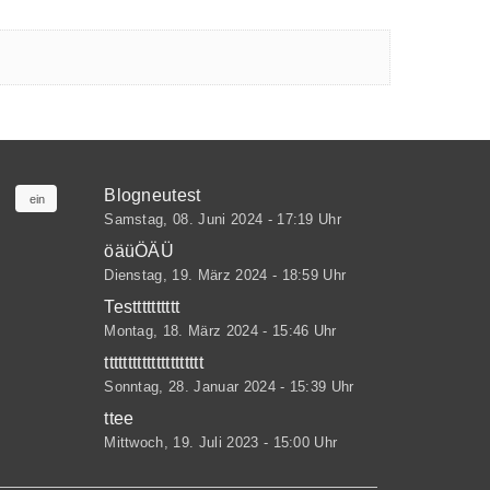
er
Kategorie 1
(7)
er2
don Last
Kategorie 2
(1)
der
don Tags
don Kategorien
Kategorie 3
(1)
ode
don Last
Kategorie 4
(1)
don Tags
Blogneutest
ein
Samstag, 08. Juni 2024 - 17:19 Uhr
Kategorie 5
(1)
öäüÖÄÜ
Dienstag, 19. März 2024 - 18:59 Uhr
Testttttttttt
Montag, 18. März 2024 - 15:46 Uhr
ttttttttttttttttttttt
Sonntag, 28. Januar 2024 - 15:39 Uhr
ttee
Mittwoch, 19. Juli 2023 - 15:00 Uhr