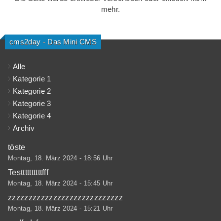
mehr.
Kategorie 3
(1)
Kategorie 4
(1)
cms2day - Das Mini CMS
Kategorie 5
(1)
Alle
Kategorie 1
Kategorie 2
Kategorie 3
Kategorie 4
Archiv
töste
Montag, 18. März 2024 - 18:56 Uhr
Testtttttttttfff
Montag, 18. März 2024 - 15:45 Uhr
zzzzzzzzzzzzzzzzzzzzzzzzzzzz
Montag, 18. März 2024 - 15:21 Uhr